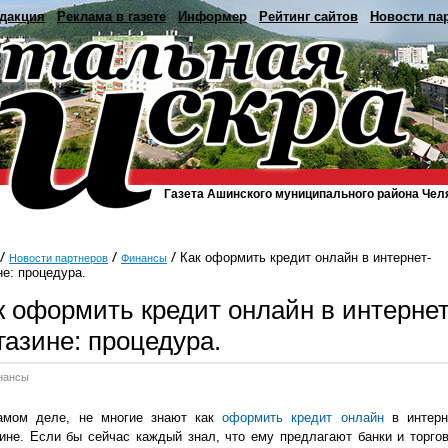
дакция
Реклама в газете
Информер
Рейтинг сайтов
Новости па
Газета Ашинского муниципального района Чел
Как оформить кредит онлайн в интернет-
Новости партнеров
Финансы
не: процедура.
к оформить кредит онлайн в интернет
газине: процедура.
нансы
амом деле, не многие знают как
оформить кредит онлайн
в интерн
ине. Если бы сейчас каждый знал, что ему предлагают банки и торго