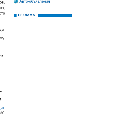
Авто-объявления
ов,
ра,
сто
РЕКЛАМА
.
оды
ому
ик
х,
в
дит
му