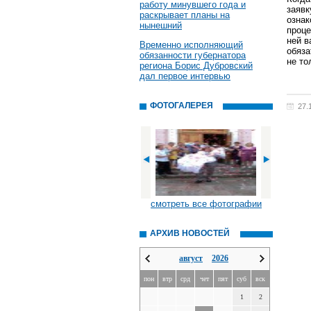
работу минувшего года и
заявк
раскрывает планы на
ознак
нынешний
проце
ней в
Временно исполняющий
обяза
обязанности губернатора
не то
региона Борис Дубровский
дал первое интервью
ФОТОГАЛЕРЕЯ
27.
смотреть все фотографии
АРХИВ НОВОСТЕЙ
август
2026
пон
втр
срд
чет
пят
суб
вск
1
2