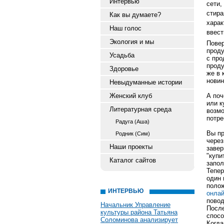
Интервью
сети,
стира
Как вы думаете?
хара
Наш голос
ввест
Экология и мы
Повер
проду
Усадьба
с про
проду
Здоровье
же в 
новин
Невыдуманные истории
Женский клуб
А поч
или к
Литературная среда
возмо
потре
Радуга (Аша)
Вы пр
Родник (Сим)
через
Наши проекты
завер
"купи
Каталог сайтов
запол
Тепер
один 
полож
ИНТЕРВЬЮ
онла
повод
Начальник Управление
После
культуры района Татьяна
спосо
Соломинова анализирует
Когда