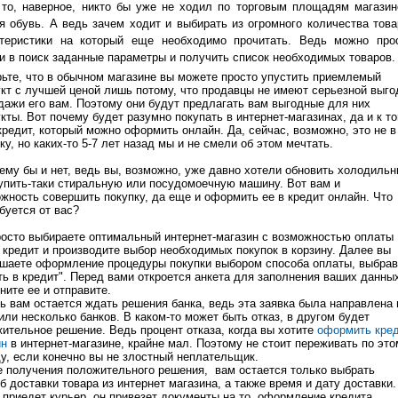
 то, наверное, никто бы уже не ходил по торговым площадям магазин
я обувь. А ведь зачем ходит и выбирать из огромного количества това
ктеристики на который еще необходимо прочитать. Ведь можно про
и в поиск заданные параметры и получить список необходимых товаров
ьте, что в обычном магазине вы можете просто упустить приемлемый
кт с лучшей ценой лишь потому, что продавцы не имеют серьезной выг
дажи его вам. Поэтому они будут предлагать вам выгодные для них
кты. Вот почему будет разумно покупать в интернет-магазинах, да и к т
кредит, который можно оформить онлайн. Да, сейчас, возможно, это не в
ку, но каких-то 5-7 лет назад мы и не смели об этом мечтать.
ему бы и нет, ведь вы, возможно, уже давно хотели обновить холодильн
упить-таки стиральную или посудомоечную машину. Вот вам и
жность совершить покупку, да еще и оформить ее в кредит онлайн. Что
буется от вас?
осто выбираете оптимальный интернет-магазин с возможностью оплаты
 кредит и производите выбор необходимых покупок в корзину. Далее вы
шаете оформление процедуры покупки выбором способа оплаты, выбрав
ть в кредит". Перед вами откроется анкета для заполнения ваших данны
ните ее и отправите.
ь вам остается ждать решения банка, ведь эта заявка была направлена 
или несколько банков. В каком-то может быть отказ, в другом будет
ительное решение. Ведь процент отказа, когда вы хотите
оформить кре
йн
в интернет-магазине, крайне мал. Поэтому не стоит переживать по это
у, если конечно вы не злостный неплательщик.
 получения положительного решения, вам остается только выбрать
б доставки товара из интернет магазина, а также время и дату доставки.
 приедет курьер, он привезет документы на то, оформление кредита,