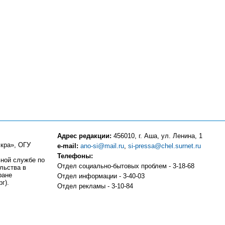
Адрес редакции:
456010, г. Аша, ул. Ленина, 1
кра», ОГУ
e-mail:
ano-si@mail.ru
,
si-pressa@chel.surnet.ru
Телефоны:
ьной службе по
Отдел социально-бытовых проблем - 3-18-68
льства в
ране
Отдел информации - 3-40-03
г).
Отдел рекламы - 3-10-84
Компьютерный центр - 3-10-83
Отдел частных объявлений и подписки - 3-13-81
Бухгалтерия - 3-18-51