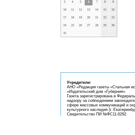
3
4
5
6
7
8
9
10
11
12
13
14
15
16
17
18
19
20
21
22
23
24
25
26
27
28
29
30
31
Учредители:
АНО «Редакция газеты «Стальная ис
«Издательский дом «Губерния».
Газета зарегистрирована в Федерал
надзору за соблюдением законодате
сфере массовых коммуникаций и ох
культурного наследия (г. Екатеринбур
Свидетельство ПИ №ФС11-0292.