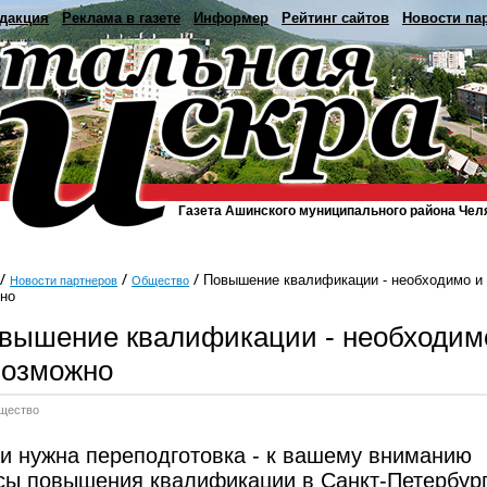
дакция
Реклама в газете
Информер
Рейтинг сайтов
Новости па
Газета Ашинского муниципального района Чел
Повышение квалификации - необходимо и
Новости партнеров
Общество
но
вышение квалификации - необходим
возможно
щество
и нужна переподготовка - к вашему вниманию
сы повышения квалификации в Санкт-Петербур