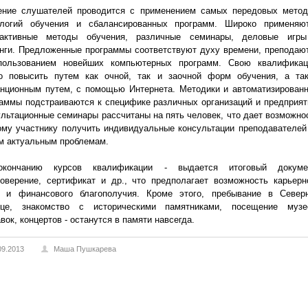
ение слушателей проводится с применением самых передовых метод
ологий обучения и сбалансированных программ. Широко применяю
рактивные методы обучения, различные семинары, деловые игр
нги. Предложенные программы соответствуют духу времени, преподаю
пользованием новейших компьютерных программ. Свою квалифика
о повысить путем как очной, так и заочной форм обучения, а та
анционным путем, с помощью Интернета. Методики и автоматизирован
аммы подстраиваются к специфике различных организаций и предприят
льтационные семинары рассчитаны на пять человек, что дает возможно
му участнику получить индивидуальные консультации преподавателей
м актуальным проблемам.
кончанию курсов квалификации - выдается итоговый докуме
оверение, сертификат и др., что предполагает возможность карьерн
а и финансового благополучия. Кроме этого, пребывание в Север
ице, знакомство с историческими памятниками, посещение музе
вок, концертов - останутся в памяти навсегда.
09.2013
Маша Пушкарева