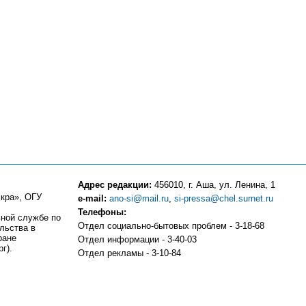
Адрес редакции:
456010, г. Аша, ул. Ленина, 1
кра», ОГУ
e-mail:
ano-si@mail.ru
,
si-pressa@chel.surnet.ru
Телефоны:
ьной службе по
Отдел социально-бытовых проблем - 3-18-68
льства в
ране
Отдел информации - 3-40-03
г).
Отдел рекламы - 3-10-84
Компьютерный центр - 3-10-83
Отдел частных объявлений и подписки - 3-13-81
Бухгалтерия - 3-18-51