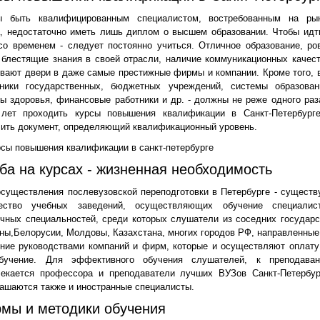
ы быть квалифицированным специалистом, востребованным на ры
, недостаточно иметь лишь диплом о высшем образовании. Чтобы идт
со временем - следует постоянно учиться. Отличное образование, ро
 блестящие знания в своей отрасли, наличие коммуникационных качест
вают двери в даже самые престижные фирмы и компании. Кроме того, 
тники государственных, бюджетных учреждений, системы образован
ы здоровья, финансовые работники и др. - должны не реже одного раз
 лет проходить курсы повышения квалификации в Санкт-Петербург
ить документ, определяющий квалификационный уровень.
ба на курсах - жизненная необходимость
существления послевузовской переподготовки в Петербурге - существ
ество учебных заведений, осуществляющих обучение специалис
чных специальностей, среди которых слушатели из соседних государс
ны,Белорусии, Молдовы, Казахстана, многих городов РФ, направленные
ние руководствами компаний и фирм, которые и осуществляют оплату
бучение. Для эффективного обучения слушателей, к преподава
лекается профессора и преподаватели лучших ВУЗов Санкт-Петербур
ашаются также и иностранные специалисты.
мы и методики обучения