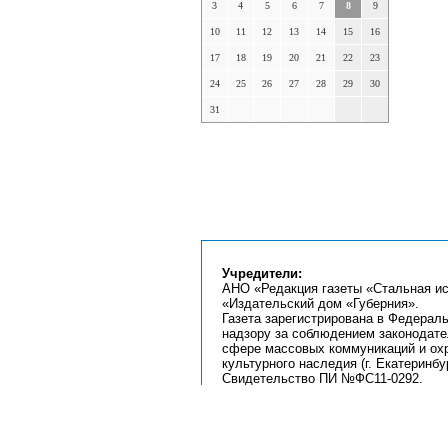
3
4
5
6
7
8
9
10
11
12
13
14
15
16
17
18
19
20
21
22
23
24
25
26
27
28
29
30
31
Учредители:
АНО «Редакция газеты «Стальная ис
«Издательский дом «Губерния».
Газета зарегистрирована в Федерал
надзору за соблюдением законодате
сфере массовых коммуникаций и ох
культурного наследия (г. Екатеринбур
Свидетельство ПИ №ФС11-0292.