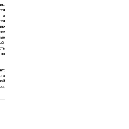
ик,
тся
ы и
тся
цию
кже
ные
ий.
сть
 по
нт:
ого
ной
ев,