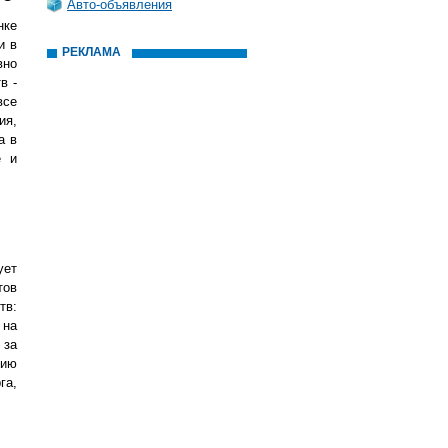
Авто-объявления
нке
и в
РЕКЛАМА
вно
в -
все
ия,
а в
е и
ует
тов
тв:
 на
 за
нию
га,