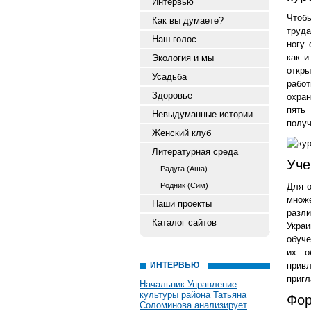
Интервью
Чтоб
Как вы думаете?
труда
Наш голос
ногу 
как и
Экология и мы
откры
Усадьба
рабо
Здоровье
охран
пять
Невыдуманные истории
получ
Женский клуб
Литературная среда
Уче
Радуга (Аша)
Родник (Сим)
Для о
множ
Наши проекты
разли
Каталог сайтов
Украи
обуче
их о
ИНТЕРВЬЮ
прив
пригл
Начальник Управление
культуры района Татьяна
Фор
Соломинова анализирует