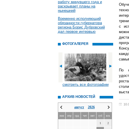
работу минувшего года и
Обуч
раскрывает планы на
техн
нынешний
инте
Временно исполняющий
трени
обязанности губернатора
с ис
региона Борис Дубровский
дал первое интервью
можн
дист
прогр
ФОТОГАЛЕРЕЯ
Консу
каждо
самы
По о
удост
рост
смотреть все фотографии
стол
выста
АРХИВ НОВОСТЕЙ
10.
август
2026
пон
втр
срд
чет
пят
суб
вск
1
2