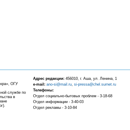
Адрес редакции:
456010, г. Аша, ул. Ленина, 1
кра», ОГУ
e-mail:
ano-si@mail.ru
,
si-pressa@chel.surnet.ru
Телефоны:
ьной службе по
Отдел социально-бытовых проблем - 3-18-68
льства в
ране
Отдел информации - 3-40-03
г).
Отдел рекламы - 3-10-84
Компьютерный центр - 3-10-83
Отдел частных объявлений и подписки - 3-13-81
Бухгалтерия - 3-18-51