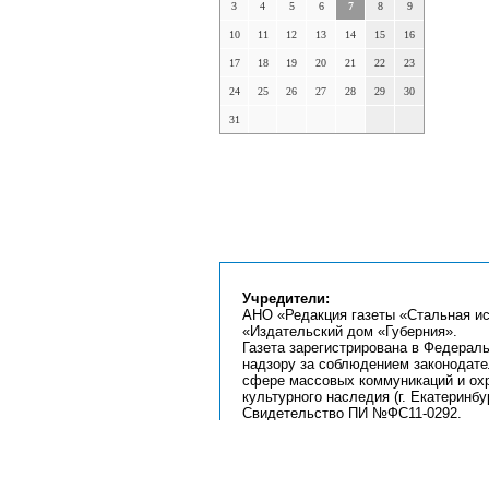
3
4
5
6
7
8
9
10
11
12
13
14
15
16
17
18
19
20
21
22
23
24
25
26
27
28
29
30
31
Учредители:
АНО «Редакция газеты «Стальная ис
«Издательский дом «Губерния».
Газета зарегистрирована в Федерал
надзору за соблюдением законодате
сфере массовых коммуникаций и ох
культурного наследия (г. Екатеринбур
Свидетельство ПИ №ФС11-0292.