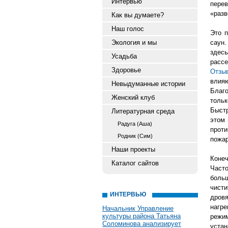
Интервью
перев
«разв
Как вы думаете?
Наш голос
Это 
Экология и мы
саун.
здес
Усадьба
рассе
Здоровье
Отзы
влияю
Невыдуманные истории
Благ
Женский клуб
тольк
Быстр
Литературная среда
этом 
Радуга (Аша)
проти
Родник (Сим)
пожар
Наши проекты
Конеч
Каталог сайтов
Часто
боль
чисти
ИНТЕРВЬЮ
дров
нагре
Начальник Управление
культуры района Татьяна
режим
Соломинова анализирует
уста