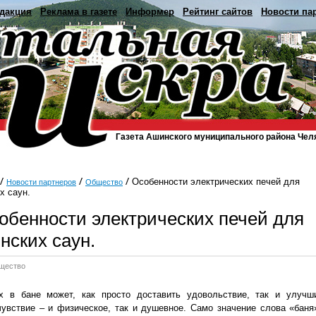
дакция
Реклама в газете
Информер
Рейтинг сайтов
Новости па
Газета Ашинского муниципального района Чел
Особенности электрических печей для
Новости партнеров
Общество
х саун.
обенности электрических печей для
нских саун.
щество
х в бане может, как просто доставить удовольствие, так и улучш
увствие – и физическое, так и душевное. Само значение слова «баня