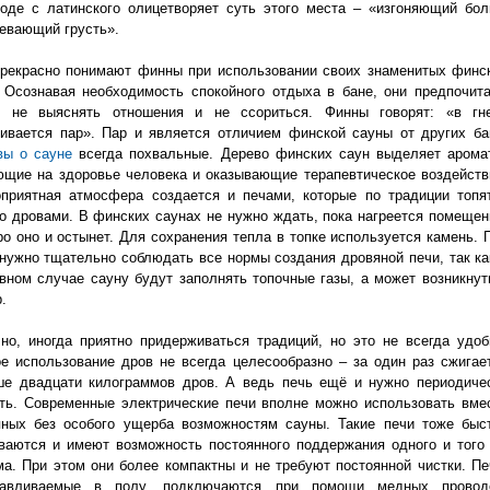
оде с латинского олицетворяет суть этого места – «изгоняющий бол
евающий грусть».
прекрасно понимают финны при использовании своих знаменитых финс
 Осознавая необходимость спокойного отдыха в бане, они предпочит
ь не выяснять отношения и не ссориться. Финны говорят: «в гн
ивается пар». Пар и является отличием финской сауны от других ба
вы о сауне
всегда похвальные. Дерево финских саун выделяет арома
щие на здоровье человека и оказывающие терапевтическое воздейств
оприятная атмосфера создается и печами, которые по традиции топя
о дровами. В финских саунах не нужно ждать, пока нагреется помещен
о оно и остынет. Для сохранения тепла в топке используется камень. 
нужно тщательно соблюдать все нормы создания дровяной печи, так ка
вном случае сауну будут заполнять топочные газы, а может возникнут
.
но, иногда приятно придерживаться традиций, но это не всегда удоб
е использование дров не всегда целесообразно – за один раз сжигае
ше двадцати килограммов дров. А ведь печь ещё и нужно периодиче
ть. Современные электрические печи вполне можно использовать вме
яных без особого ущерба возможностям сауны. Такие печи тоже быс
ваются и имеют возможность постоянного поддержания одного и того
а. При этом они более компактны и не требуют постоянной чистки. Пе
навливаемые в полу, подключаются при помощи медных провод