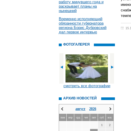
работу минувшего года и
имею
раскрывает планы на
снаб
нынешний
темпе
Временно исполняющий
обязанности губернатора
региона Борис Дубровский
15.
дал первое интервью
ФОТОГАЛЕРЕЯ
смотреть все фотографии
АРХИВ НОВОСТЕЙ
август
2026
пон
втр
срд
чет
пят
суб
вск
1
2