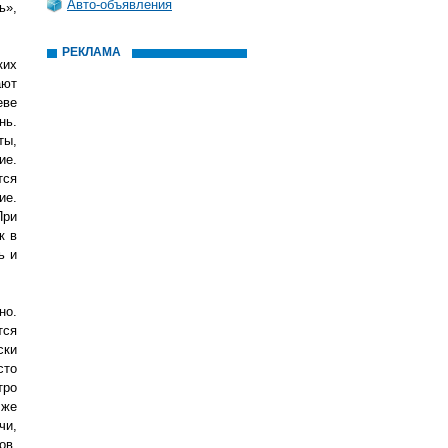
Авто-объявления
ь»,
РЕКЛАМА
ких
ают
еве
нь.
ты,
ие.
тся
ие.
При
к в
ь и
но.
тся
ски
сто
тро
 же
чи,
ов,