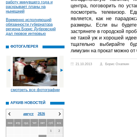
работу минувшего года и
центра, поговорить по уст
раскрывает планы на
нынешний
посмотреть телевизор. Е
является, как не парадок
Временно исполняющий
обязанности губернатора
размеры. Если вы будете
региона Борис Дубровский
застрянете в городской проб
дал первое интервью
не такой уж и хорошей идее
тщательно выбирайте бу
ФОТОГАЛЕРЕЯ
лимузин на прокат можно от 6
21.10.2013
Борис Охапкин
смотреть все фотографии
АРХИВ НОВОСТЕЙ
август
2026
пон
втр
срд
чет
пят
суб
вск
1
2