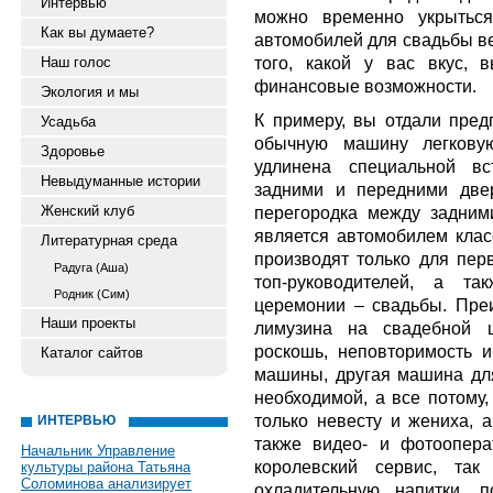
Интервью
можно временно укрыться
Как вы думаете?
автомобилей для свадьбы ве
того, какой у вас вкус,
Наш голос
финансовые возможности.
Экология и мы
К примеру, вы отдали пред
Усадьба
обычную машину легковую
Здоровье
удлинена специальной вс
Невыдуманные истории
задними и передними двер
Женский клуб
перегородка между задним
является автомобилем клас
Литературная среда
производят только для перв
Радуга (Аша)
топ-руководителей, а та
Родник (Сим)
церемонии – свадьбы. Пре
Наши проекты
лимузина на свадебной ц
роскошь, неповторимость и
Каталог сайтов
машины, другая машина дл
необходимой, а все потому,
только невесту и жениха, а
ИНТЕРВЬЮ
также видео- и фотоопера
Начальник Управление
королевский сервис, так
культуры района Татьяна
Соломинова анализирует
охладительную напитки, 