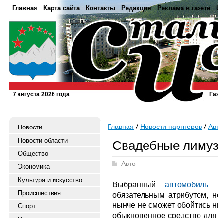
Главная
Карта сайта
Контакты
Редакция
Реклама в газете
7 августа 2026 года
Га
Главная
Новости партнеров
Ав
Новости
Новости области
Свадебные лиму
Общество
Авто
Экономика
Культура и искусство
Выбранный
автомобиль 
Происшествия
обязательным атрибутом, н
нынче не сможет обойтись н
Спорт
обыкновенное средство для 