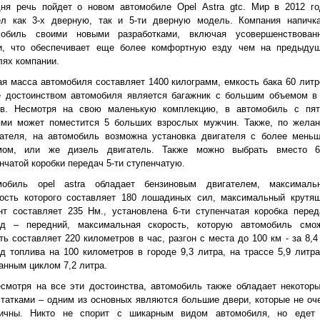
дня речь пойдет о новом автомобиле Оpel Аstra gtc. Мир в 2012 го
ел как 3-х дверную, так и 5-ти дверную модель. Компания напичк
мобиль своими новыми разработками, включая усовершенствован
и, что обеспечивает еще более комфортную езду чем на предыду
ях компании.
я масса автомобиля составляет 1400 килограмм, емкость бака 60 литр
е достоинством автомобиля является багажник с большим объемом в
ов. Несмотря на свою маленькую комплекцию, в автомобиль с пя
ями может поместится 5 больших взрослых мужчин. Также, по жела
пателя, на автомобиль возможна установка двигателя с более мень
мом, или же дизель двигатель. Также можно выбрать вместо 6
нчатой коробки передач 5-ти ступенчатую.
мобиль opel astra обладает бензиновым двигателем, максималь
ость которого составляет 180 лошадиных сил, максимальный крутя
т составляет 235 Нм., установлена 6-ти ступенчатая коробка перед
од – передний, максимальная скорость, которую автомобиль смо
ть составляет 220 километров в час, разгон с места до 100 км - за 8,4 
д топлива на 100 километров в городе 9,3 литра, на трассе 5,9 литра
нным циклом 7,2 литра.
смотря на все эти достоинства, автомобиль также обладает некотор
татками – одним из основных являются большие двери, которые не оч
тичны. Никто не спорит с шикарным видом автомобиля, но едет