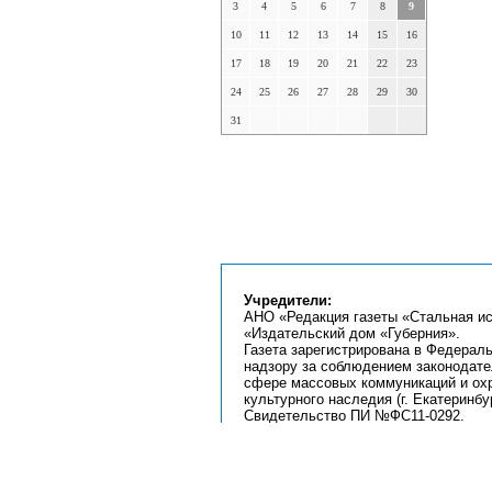
3
4
5
6
7
8
9
10
11
12
13
14
15
16
17
18
19
20
21
22
23
24
25
26
27
28
29
30
31
Учредители:
АНО «Редакция газеты «Стальная ис
«Издательский дом «Губерния».
Газета зарегистрирована в Федерал
надзору за соблюдением законодате
сфере массовых коммуникаций и ох
культурного наследия (г. Екатеринбур
Свидетельство ПИ №ФС11-0292.