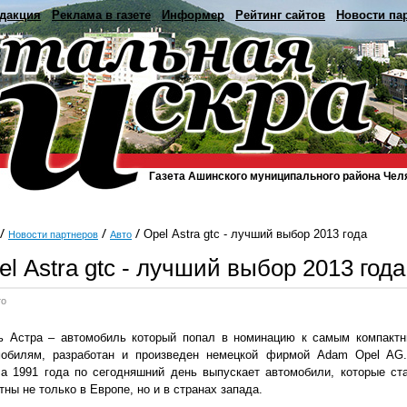
дакция
Реклама в газете
Информер
Рейтинг сайтов
Новости па
Газета Ашинского муниципального района Чел
Оpel Аstra gtc - лучший выбор 2013 года
Новости партнеров
Авто
el Аstra gtc - лучший выбор 2013 года
то
ь Астра – автомобиль который попал в номинацию к самым компакт
мобилям, разработан и произведен немецкой фирмой Adam Opel AG
а 1991 года по сегодняшний день выпускает автомобили, которые ст
тны не только в Европе, но и в странах запада.