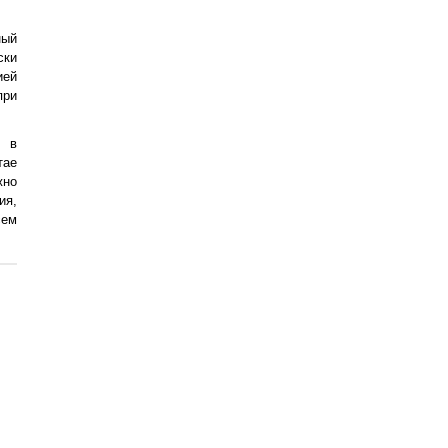
ный
ски
ией
при
у в
тае
жно
ия,
сем