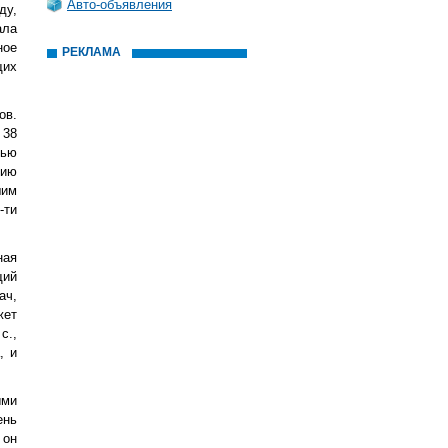
Авто-объявления
ду,
ала
ное
РЕКЛАМА
щих
ов.
 38
тью
нию
шим
-ти
ная
щий
ач,
жет
с.,
, и
ыми
ень
 он