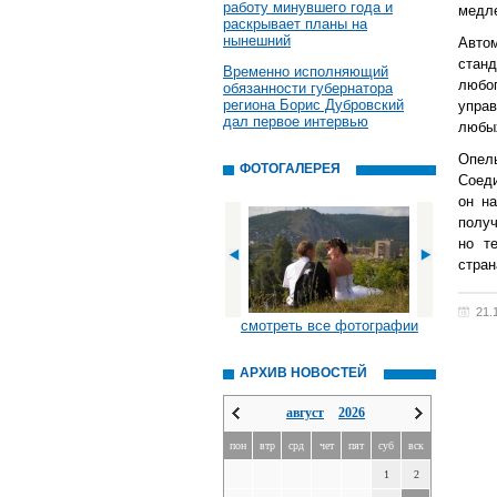
работу минувшего года и
медле
раскрывает планы на
нынешний
Авто
стан
Временно исполняющий
любо
обязанности губернатора
региона Борис Дубровский
упра
дал первое интервью
любы
Опел
ФОТОГАЛЕРЕЯ
Соеди
он на
получ
но т
стран
21.
смотреть все фотографии
АРХИВ НОВОСТЕЙ
август
2026
пон
втр
срд
чет
пят
суб
вск
1
2