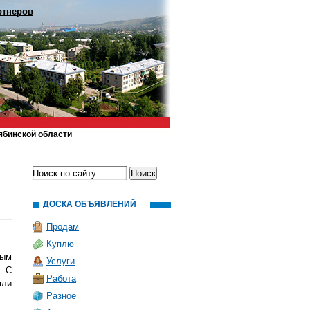
ртнеров
ябинской области
ДОСКА ОБЪЯВЛЕНИЙ
Продам
Куплю
ным
Услуги
. С
Работа
али
Разное