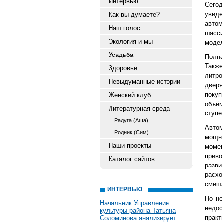
Интервью
Сего
увид
Как вы думаете?
авто
Наш голос
шасс
Экология и мы
модел
Усадьба
Полна
Такж
Здоровье
литр
Невыдуманные истории
двер
поку
Женский клуб
объё
Литературная среда
ступе
Радуга (Аша)
Авто
Родник (Сим)
мощн
Наши проекты
момен
прив
Каталог сайтов
разви
расхо
смеша
ИНТЕРВЬЮ
Но не
Начальник Управление
недос
культуры района Татьяна
прак
Соломинова анализирует