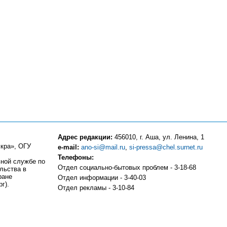
Адрес редакции:
456010, г. Аша, ул. Ленина, 1
кра», ОГУ
e-mail:
ano-si@mail.ru
,
si-pressa@chel.surnet.ru
Телефоны:
ьной службе по
Отдел социально-бытовых проблем - 3-18-68
льства в
ране
Отдел информации - 3-40-03
г).
Отдел рекламы - 3-10-84
Компьютерный центр - 3-10-83
Отдел частных объявлений и подписки - 3-13-81
Бухгалтерия - 3-18-51