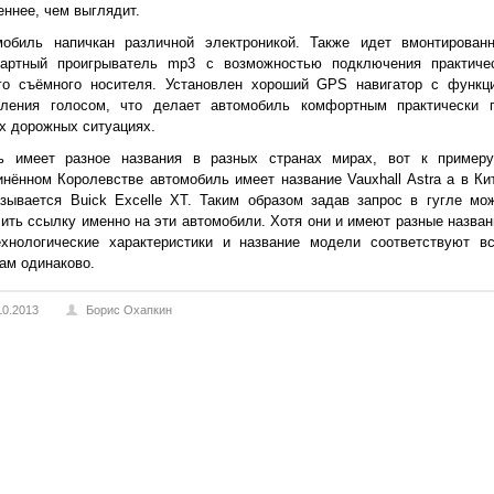
ннее, чем выглядит.
мобиль напичкан различной электроникой. Также идет вмонтирован
дартный проигрыватель mp3 с возможностью подключения практиче
го съёмного носителя. Установлен хороший GPS навигатор с функц
вления голосом, что делает автомобиль комфортным практически 
х дорожных ситуациях.
ь имеет разное названия в разных странах мирах, вот к пример
нённом Королевстве автомобиль имеет название Vauxhall Astra а в Ки
зывается Buick Excelle XT. Таким образом задав запрос в гугле мо
ить ссылку именно на эти автомобили. Хотя они и имеют разные назван
ехнологические характеристики и название модели соответствуют в
ам одинаково.
10.2013
Борис Охапкин