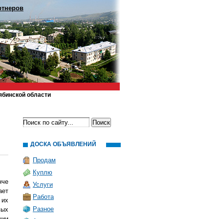
ртнеров
ябинской области
ДОСКА ОБЪЯВЛЕНИЙ
Продам
Куплю
нче
Услуги
ает
Работа
 их
Разное
вых
нии