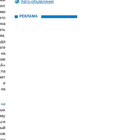
Авто-объявления
ент
ыми
РЕКЛАМА
это
ена
ать
ям,
юда
ате
 на
кие
ВА»
гла
ает
и и
 на
 на
ных
ому
ься
ный
ков
ого