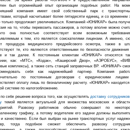
плен был огромнейший опыт организации подобных работ. На мом
дняшний компания имеет свой собственный парк с транспортн
твами, который насчитывает более пятидесяти единиц, и со временем 
о только продолжает увеличиваться. Компанией «ЮНИКАР» была получ
зия на то, чтобы перевозить пассажиров, а потому вполне можно счит
что она полностью соответствует всем возможным требовани
ъявляемым к тем, кто является соискателями лицензии. А именно, с
ит процедура медицинского предрейсового осмотра, также в шт
тствуют те, кто являются ответственными по безопасности движения
ге и так далее. К постоянным клиентам «ЮНИКАР» относятся та
ании, как: «МТС», «Кодак», «Каширский Двор», «АЭРОБУС», «ВИ
овые комплексы), а также сеть станций заправочных ВР. «ЮНИКАР» смо
комендовать себя как надежнейший партнер. Компания работ
ючительно по постоянным договорам с юридическими лицам
ествляет оплату лишь по безналичному расчету. «ЮНИКАР» находится
ой системе по налогообложению.
по себе решение вопроса того, как осуществлять
доставку сотрудников
у
темой является актуальной для множества московских и област
приятий. Развозку работников обычно совершают по некотор
деленному графику, а потому водителем его задачи должны выполнят
 и качественно. Если был выбран на рынке транспортных услуг надеж
нер, тогда подобное сможет обеспечить развозку сотрудни
временно, а также поспособствует слаженной деятельности кажд