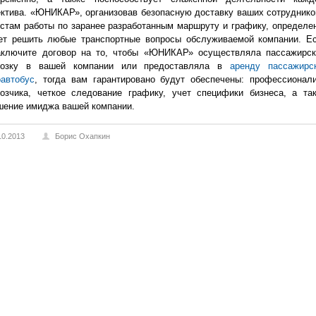
ктива. «ЮНИКАР», организовав безопасную доставку ваших сотруднико
стам работы по заранее разработанным маршруту и графику, определе
ет решить любые транспортные вопросы обслуживаемой компании. Е
аключите договор на то, чтобы «ЮНИКАР» осуществляла пассажирс
возку в вашей компании или предоставляла в
аренду пассажирс
автобус
, тогда вам гарантировано будут обеспечены: профессионал
возчика, четкое следование графику, учет специфики бизнеса, а та
шение имиджа вашей компании.
10.2013
Борис Охапкин