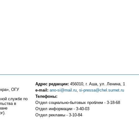
Адрес редакции:
456010, г. Аша, ул. Ленина, 1
кра», ОГУ
e-mail:
ano-si@mail.ru
,
si-pressa@chel.surnet.ru
Телефоны:
ьной службе по
Отдел социально-бытовых проблем - 3-18-68
льства в
ране
Отдел информации - 3-40-03
г).
Отдел рекламы - 3-10-84
Компьютерный центр - 3-10-83
Отдел частных объявлений и подписки - 3-13-81
Бухгалтерия - 3-18-51