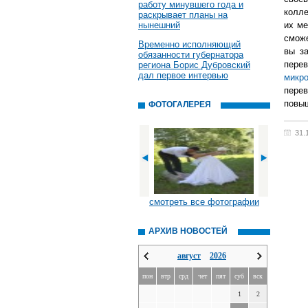
работу минувшего года и
колле
раскрывает планы на
нынешний
их ме
смож
Временно исполняющий
вы з
обязанности губернатора
пере
региона Борис Дубровский
дал первое интервью
микро
пере
повы
ФОТОГАЛЕРЕЯ
31.
смотреть все фотографии
АРХИВ НОВОСТЕЙ
август
2026
пон
втр
срд
чет
пят
суб
вск
1
2