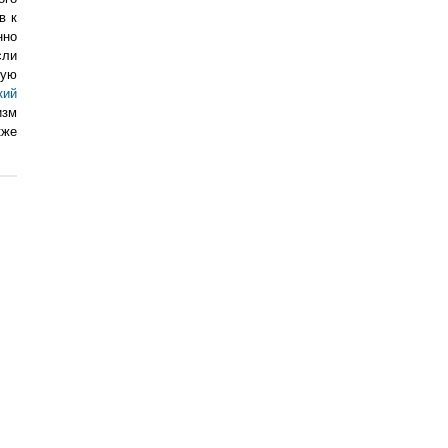
в к
нно
сли
кую
кий
изм
кже