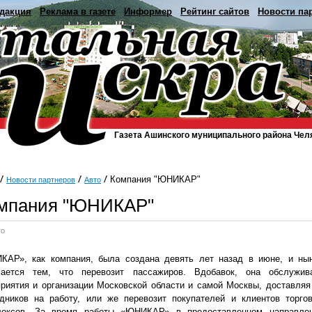
дакция
Реклама в газете
Информер
Рейтинг сайтов
Новости па
Газета Ашинского муниципального района Чел
Компания "ЮНИКАР"
Новости партнеров
Авто
мпания "ЮНИКАР"
то
КАР», как компания, была создана девять лет назад в июне, и ны
мается тем, что перевозит пассажиров. Вдобавок, она обслужив
риятия и организации Московской области и самой Москвы, доставляя
удников на работу, или же перевозит покупателей и клиентов торго
лексов. За время работы «ЮНИКАР» в предоставленном направле