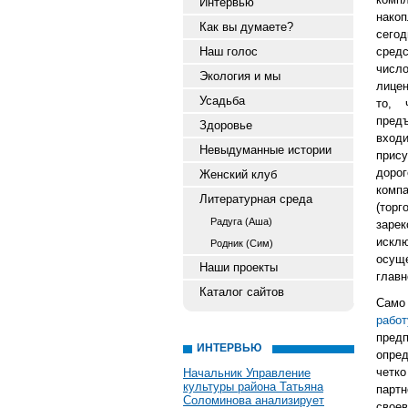
Интервью
нако
Как вы думаете?
сего
Наш голос
средс
числ
Экология и мы
лицен
Усадьба
то, 
пред
Здоровье
вход
Невыдуманные истории
прису
доро
Женский клуб
комп
Литературная среда
(торг
Радуга (Аша)
заре
искл
Родник (Сим)
осущ
Наши проекты
главн
Каталог сайтов
Само 
работ
пред
ИНТЕРВЬЮ
опре
четко
Начальник Управление
культуры района Татьяна
парт
Соломинова анализирует
свое