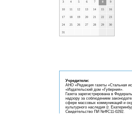
3
4
5
6
7
8
9
10
11
12
13
14
15
16
17
18
19
20
21
22
23
24
25
26
27
28
29
30
31
Учредители:
АНО «Редакция газеты «Стальная ис
«Издательский дом «Губерния».
Газета зарегистрирована в Федерал
надзору за соблюдением законодате
сфере массовых коммуникаций и ох
культурного наследия (г. Екатеринбур
Свидетельство ПИ №ФС11-0292.