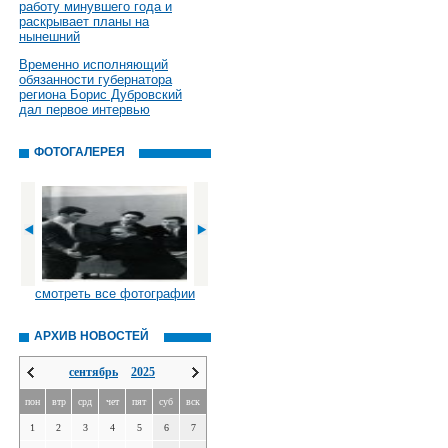
работу минувшего года и
раскрывает планы на
нынешний
Временно исполняющий
обязанности губернатора
региона Борис Дубровский
дал первое интервью
ФОТОГАЛЕРЕЯ
смотреть все фотографии
АРХИВ НОВОСТЕЙ
сентябрь
2025
пон
втр
срд
чет
пят
суб
вск
1
2
3
4
5
6
7